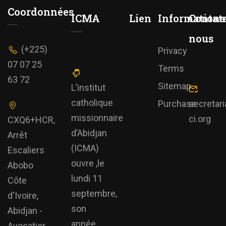
Coordonnées
ICMA
Lien
Informations
Contat
nous
(+225)
Privacy
07 07 25
Terms
63 72
Sitemap
L’institut
catholique
Purchase
secretar
missionnaire
ci.org
CXQ6+HCR,
d’Abidjan
Arrêt
(ICMA)
Escaliers
ouvre ,le
Abobo
lundi 11
Côte
septembre,
d'Ivoire,
son
Abidjan -
année
Avocatier