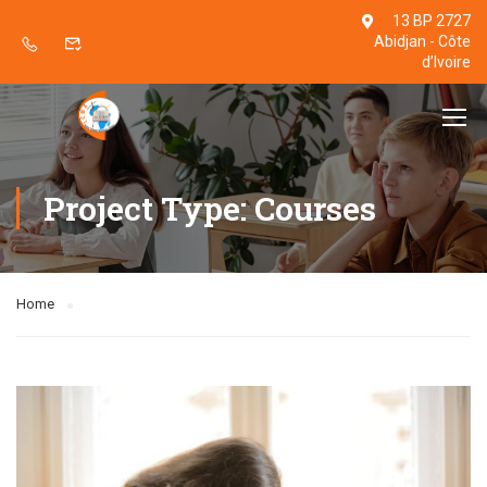
13 BP 2727
Abidjan - Côte
d’Ivoire
Project Type: Courses
Home