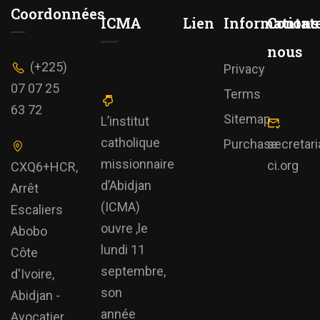
Coordonnées
ICMA
Lien
Informations
Contat
nous
(+225)
Privacy
07 07 25
Terms
63 72
Sitemap
L’institut
catholique
Purchase
secretar
missionnaire
ci.org
CXQ6+HCR,
d’Abidjan
Arrêt
(ICMA)
Escaliers
ouvre ,le
Abobo
lundi 11
Côte
septembre,
d'Ivoire,
son
Abidjan -
année
Avocatier