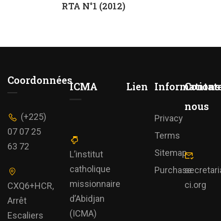
RTA N°1 (2012)
Coordonnées
ICMA
Lien
Informations
Contat
nous
(+225)
Privacy
07 07 25
Terms
63 72
Sitemap
L’institut
catholique
Purchase
secretar
missionnaire
ci.org
CXQ6+HCR,
d’Abidjan
Arrêt
(ICMA)
Escaliers