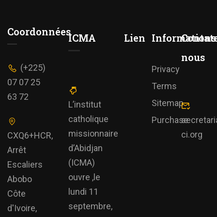
Coordonnées
ICMA
Lien
Informations
Contat
nous
(+225)
Privacy
07 07 25
Terms
63 72
Sitemap
L’institut
catholique
Purchase
secretar
missionnaire
ci.org
CXQ6+HCR,
d’Abidjan
Arrêt
(ICMA)
Escaliers
ouvre ,le
Abobo
lundi 11
Côte
septembre,
d'Ivoire,