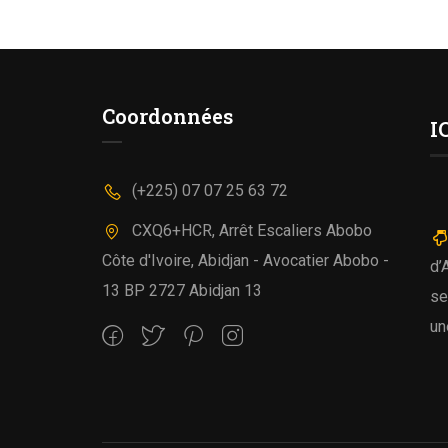
Coordonnées
I
(+225) 07 07 25 63 72
CXQ6+HCR, Arrêt Escaliers Abobo
Côte d'Ivoire, Abidjan - Avocatier Abobo -
d’
13 BP 2727 Abidjan 13
se
un