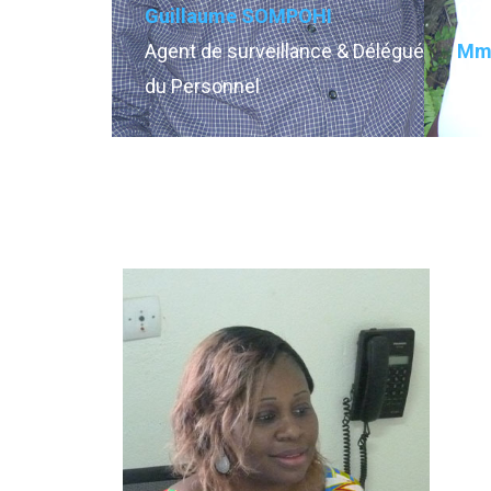
02
Guillaume SOMPOHI
Agent de surveillance & Délégué
Mme
du Personnel
Sec