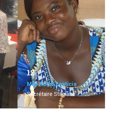
12
Mlle ADOU Leaticia
Secrétaire Stagiaire