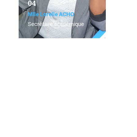
04
Mlle Lorelle ACHO
Secrétaire académique