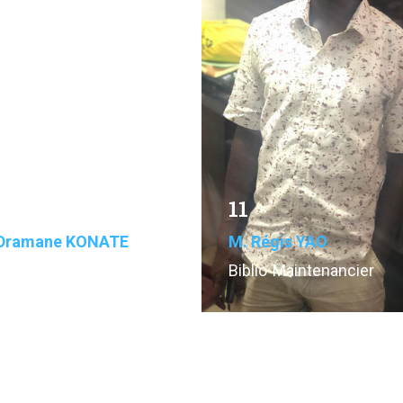
11
Dramane KONATE
M. Régis YAO
nt de surveillance
Biblio-Maintenancier