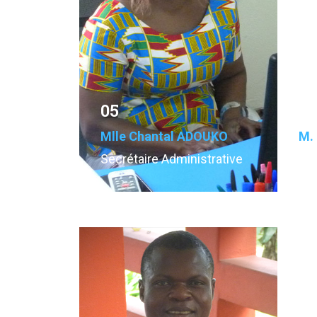
05
0
Mlle Chantal ADOUKO
M.
Secrétaire Administrative
Bib