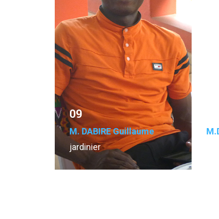
09
10
M. DABIRE Guillaume
M.
jardinier
Age