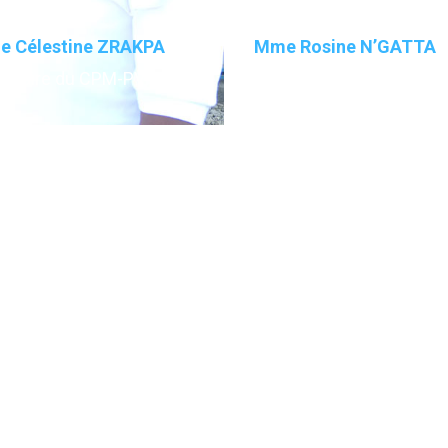
03
 Célestine ZRAKPA
Mme Rosine N’GATTA
rétaire du CPM-PV
Comptable