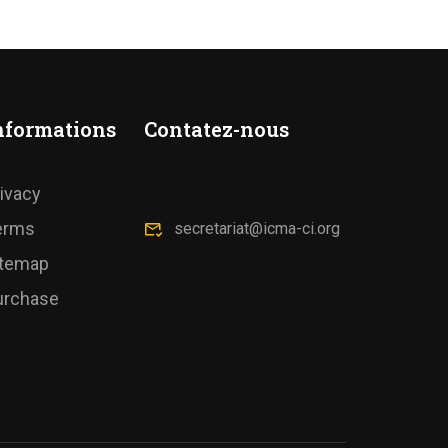
nformations
Contatez-nous
ivacy
erms
secretariat@icma-ci.org
itemap
urchase