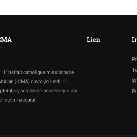
CMA
Lien
I
Pr
T
L’institut catholique missionnaire
S
Abidjan (ICMA) ouvre ,le lundi 11
ptembre, son année académique par
P
e leçon inaugural.