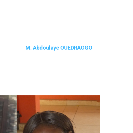
08
M. Abdoulaye OUEDRAOGO
Homme de nettoyage &
Coursier