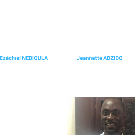
6
07
 Ezéchiel NEDIOULA
Jeannette ADZIDO
lio-Informaticien
Cuisinière du rectorat