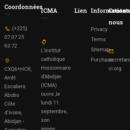
Coordonnées
ICMA
Lien
Informations
Contat
nous
(+225)
Privacy
07 07 25
Terms
63 72
Sitemap
L’institut
catholique
Purchase
secretar
missionnaire
ci.org
CXQ6+HCR,
d’Abidjan
Arrêt
(ICMA)
Escaliers
ouvre ,le
Abobo
lundi 11
Côte
septembre,
d'Ivoire,
son
Abidjan -
année
Avocatier