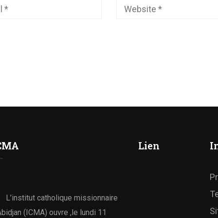
CMA
Lien
I
Pr
T
L’institut catholique missionnaire
S
Abidjan (ICMA) ouvre ,le lundi 11