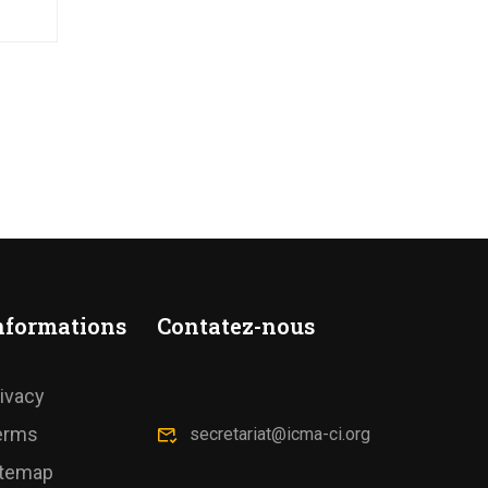
nformations
Contatez-nous
ivacy
erms
secretariat@icma-ci.org
itemap