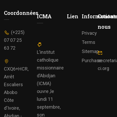
Coordonnées
ICMA
Lien
Informations
Contat
nous
(+225)
Privacy
07 07 25
Terms
63 72
Sitemap
L’institut
catholique
Purchase
secretar
missionnaire
ci.org
CXQ6+HCR,
d’Abidjan
Arrêt
(ICMA)
Escaliers
ouvre ,le
Abobo
lundi 11
Côte
septembre,
d'Ivoire,
son
Abidjan -